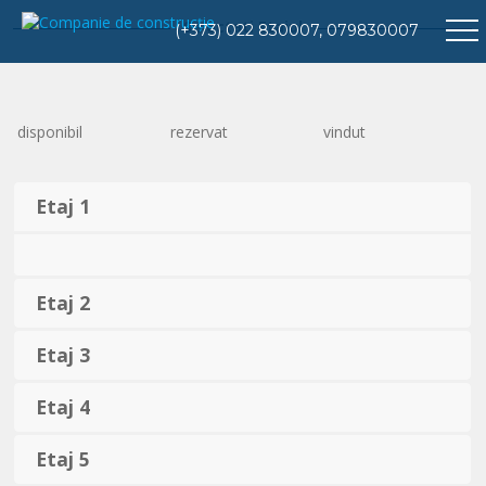
Selectati Etajul
(+373) 022 830007, 079830007
disponibil
rezervat
vindut
Etaj 1
Etaj 2
Etaj 3
Etaj 4
Etaj 5