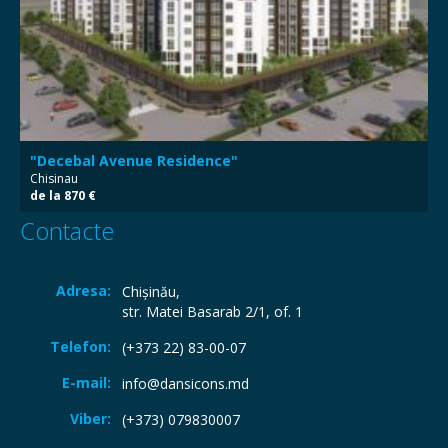
"Decebal Avenue Residence"
Chisinau
de la 870 €
Contacte
Adresa:
Chişinău,
str. Matei Basarab 2/1, of. 1
Telefon:
(+373 22) 83-00-07
E-mail:
info@dansicons.md
Viber:
(+373) 079830007