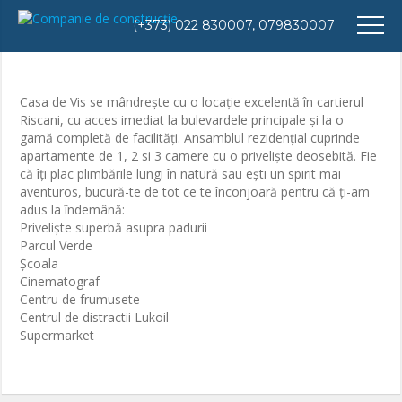
(+373) 022 830007, 079830007
Casa de Vis se mândreşte cu o locaţie excelentă în cartierul
Riscani, cu acces imediat la bulevardele principale şi la o
gamă completă de facilităţi. Ansamblul rezidenţial cuprinde
apartamente de 1, 2 si 3 camere cu o privelişte deosebită. Fie
că îţi plac plimbările lungi în natură sau eşti un spirit mai
aventuros, bucură-te de tot ce te înconjoară pentru că ţi-am
adus la îndemână:
Privelişte superbă asupra padurii
Parcul Verde
Şcoala
Cinematograf
Centru de frumusete
Centrul de distractii Lukoil
Supermarket